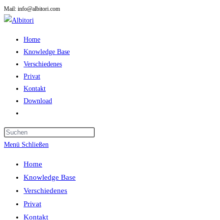
Mail: info@albitori.com
Zum
Inhalt
springen
Home
Knowledge Base
Verschiedenes
Privat
Kontakt
Download
Website-
Suche
Press
umschalten
Escape
Menü
Schließen
to
Home
close
Knowledge Base
the
Verschiedenes
search
Privat
panel.
Kontakt