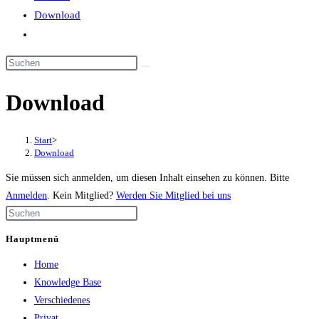
Download
Website-
Suche
Diese
umschalten
Website
Download
durchsuchen
Start
>
Download
Sie müssen sich anmelden, um diesen Inhalt einsehen zu können. Bitte
Anmelden
. Kein Mitglied?
Werden Sie Mitglied bei uns
Press
Escape
Hauptmenü
to
Home
close
Knowledge Base
the
Verschiedenes
search
Privat